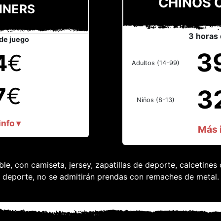
CHINOS 
INERS
3 horas 
de juego
3
4
€
Adultos (14-99)
7
€
3
Niños (8-13)
nfo ▾
Más i
, con camiseta, jersey, zapatillas de deporte, calcetines o
deporte, no se admitirán prendas con remaches de metal.