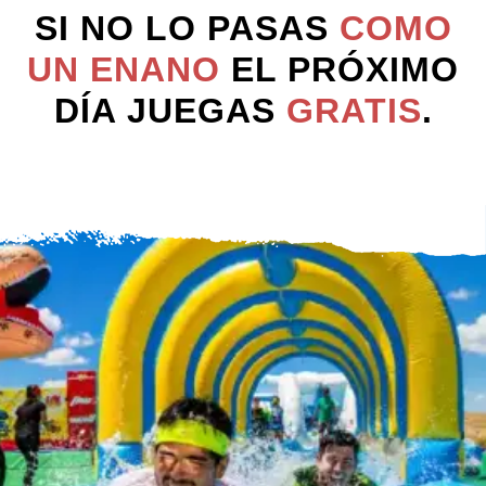
SI NO LO PASAS
COMO
UN ENANO
EL PRÓXIMO
DÍA JUEGAS
GRATIS
.