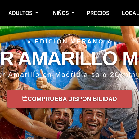
ADULTOS
NIÑOS
PRECIOS
LOCAL
⭐ EDICION VERANO ⭐
R AMARILLO M
r Amarillo en Madrid a solo 20 min
COMPRUEBA DISPONIBILIDAD