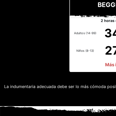
BEGG
2 horas 
3
Adultos (14-99)
2
Niños (8-13)
Más i
La indumentaria adecuada debe ser lo más cómoda posible