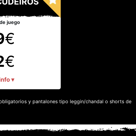
CUDEIROS
de juego
9
€
2
€
nfo ▾
bligatorios y pantalones tipo leggin/chandal o shorts de