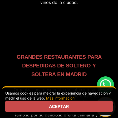
vinos de la ciudad.
GRANDES RESTAURANTES PARA
DESPEDIDAS DE SOLTERO Y
SOLTERA EN MADRID
Organizar una despedida de soltero o soltera
Usamos cookies para mejorar la experiencia de navegacion y
en Madrid que se recuerde durante años
medir el uso de la web.
Mas informacion
puede depender de la selección del
ACEPTAR
restaurante adecuado. La capital española es
ELIGE FECHA
O RESERVA ONLINE
famosa por su deliciosa oferta culinaria y su