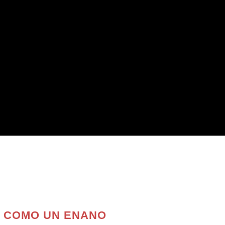
tidas, una de ida y otra de vuelta cambiando los lados y
 Esto significa alrededor de 2 ó 3 horas de diversión.
rtaleza", "eliminación por equipos", entre otras, y cada
uego y lo adaptará al número de participantes que seáis y
.
 COMO UN ENANO