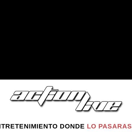
 distintos escenarios y en cada escenario se hacen dos par
unos 7 minutos. Lo normal es recorrer unos 5-6 escenarios.
 como pueden ser "capturar la bandera", "conquista de la fo
icos.
áximo de la actividad, vuestro monitor os explicará cada j
se cumplan las normas de seguridad y de juego establecidas
NTRETENIMIENTO DONDE
LO PASARAS