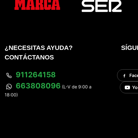
¿NECESITAS AYUDA?
SÍGU
CONTÁCTANOS
911264158
Fac
663808096
(L-V de 9:00 a
Yo
18:00)