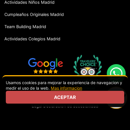
Actividades Niños Madrid
Cumpleaños Originales Madrid
Team Building Madrid
Actividades Colegios Madrid
Usamos cookies para mejorar la experiencia de navegacion y
medir el uso de la web.
Mas informacion
ACEPTAR
© 2026 Action Live. Todos los derechos reservados.
Aviso
ELIGE FECHA
O RESERVA ONLINE
Legal
Declaracion de accesibilidad